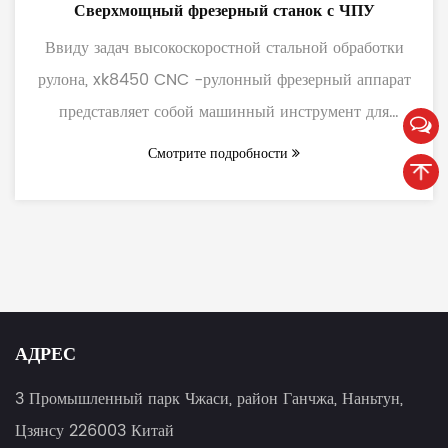
Сверхмощный фрезерный станок с ЧПУ
Ввиду задач высокоскоростной стальной обработки
рулона, xk8450 CNC -рулонный фрезерный аппарат
представляет собой машинный инструмент для
обработки ка...
Смотрите подробности
АДРЕС
3 Промышленный парк Чжаси, район Ганчжа, Наньтун,
Цзянсу 226003 Китай