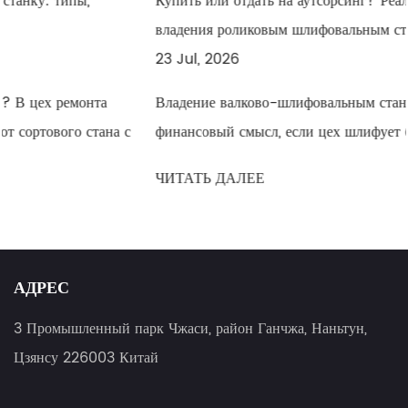
Купить или отдать на аутсорсинг? Реальная стоимость
владения роликовым шлифовальным станком с ЧПУ
23 Jul, 2026
Владение валково-шлифовальным станком с ЧПУ имеет
финансовый смысл, если цех шлифует более 60–80
валков в год; ниже этого объема аутсо...
ЧИТАТЬ ДАЛЕЕ
АДРЕС
3 Промышленный парк Чжаси, район Ганчжа, Наньтун,
Цзянсу 226003 Китай