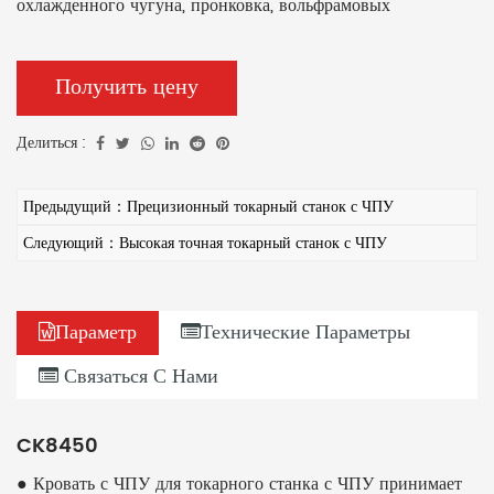
охлажденного чугуна, пронковка, вольфрамовых
карбидных колец и других материалов, достигая эффекта
использования поворотных машин вместо измельчения,
Получить цену
снижения затрат и повышения эффективности.
Делиться :
Предыдущий：Прецизионный токарный станок с ЧПУ
Следующий：Высокая точная токарный станок с ЧПУ
Параметр
Технические Параметры
Связаться С Нами
CK8450
● Кровать с ЧПУ для токарного станка с ЧПУ принимает